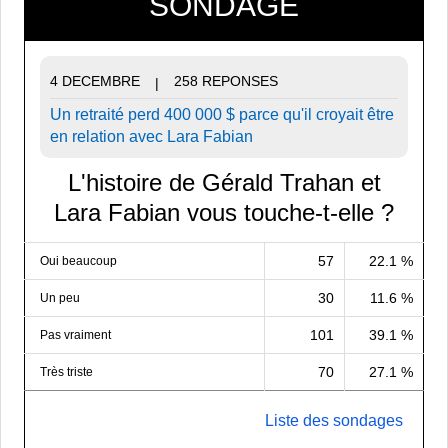
SONDAGE
4 DECEMBRE
258 REPONSES
|
Un retraité perd 400 000 $ parce qu'il croyait être
en relation avec Lara Fabian
L'histoire de Gérald Trahan et
Lara Fabian vous touche-t-elle ?
57
22.1 %
Oui beaucoup
30
11.6 %
Un peu
101
39.1 %
Pas vraiment
70
27.1 %
Très triste
Liste des sondages