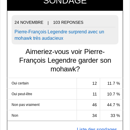
SONDAGE
24 NOVEMBRE
103 REPONSES
|
Pierre-François Legendre surprend avec un
mohawk très audacieux
Aimeriez-vous voir Pierre-
François Legendre garder son
mohawk?
12
11.7 %
Oui certain
11
10.7 %
Oui peut-être
46
44.7 %
Non pas vraiment
34
33 %
Non
Liste des sondages