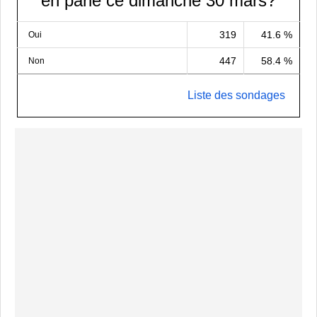
en parle ce dimanche 30 mars?
319
41.6 %
Oui
447
58.4 %
Non
Liste des sondages