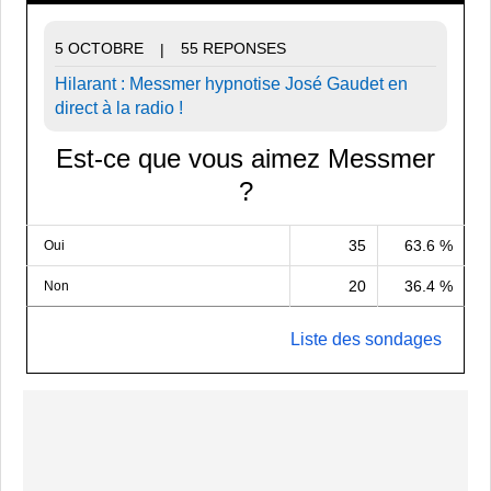
5 OCTOBRE
55 REPONSES
|
Hilarant : Messmer hypnotise José Gaudet en
direct à la radio !
Est-ce que vous aimez Messmer
?
35
63.6 %
Oui
20
36.4 %
Non
Liste des sondages