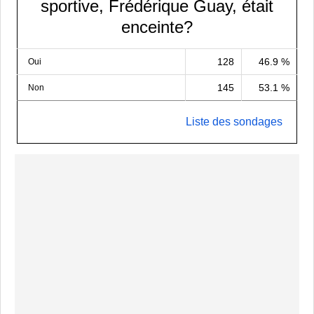
sportive, Frédérique Guay, était
enceinte?
128
46.9 %
Oui
145
53.1 %
Non
Liste des sondages