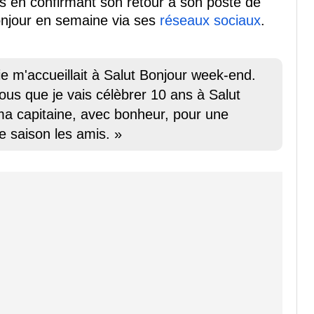
ns en confirmant son retour à son poste de
onjour en semaine via ses
réseaux sociaux
.
ie m'accueillait à Salut Bonjour week-end.
fous que je vais célèbrer 10 ans à Salut
 ma capitaine, avec bonheur, pour une
e saison les amis. »