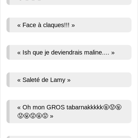
« Face à claques!!! »
« Ish que je deviendrais maline.... »
« Saleté de Lamy »
« Oh mon GROS tabarnakkkkk🤬😡🤬
😡🤬😡🤬😡 »