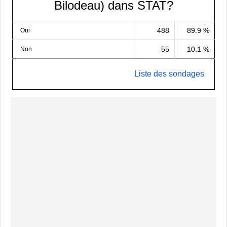
Bilodeau) dans STAT?
488
89.9 %
Oui
55
10.1 %
Non
Liste des sondages