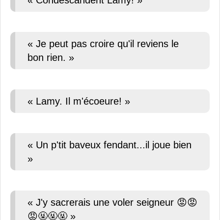
« Condescandent Lamy! »
« Je peut pas croire qu'il reviens le
bon rien. »
« Lamy. Il m'écoeure! »
« Un p'tit baveux fendant...il joue bien
»
« J'y sacrerais une voler seigneur 😡😡
😡🤬🤬🤬 »