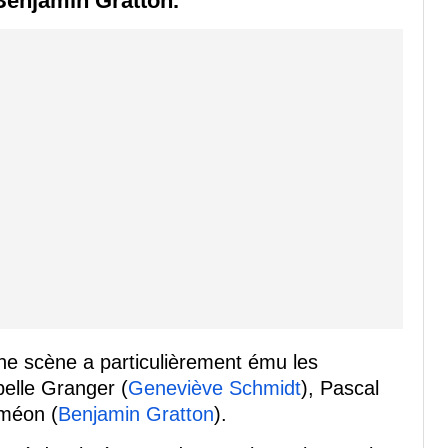
Benjamin Gratton.
une scène a particulièrement ému les
belle Granger (
Geneviève Schmidt
), Pascal
iméon (
Benjamin Gratton
).